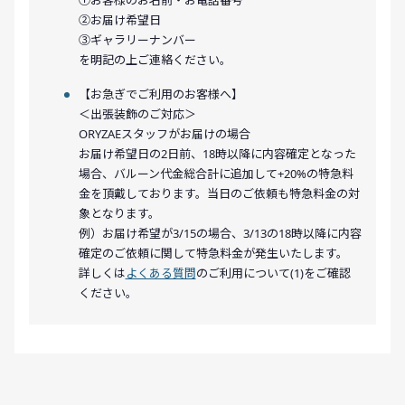
①お客様のお名前・お電話番号
②お届け希望日
③ギャラリーナンバー
を明記の上ご連絡ください。
【お急ぎでご利用のお客様へ】
＜出張装飾のご対応＞
ORYZAEスタッフがお届けの場合
お届け希望日の2日前、18時以降に内容確定となった
場合、バルーン代金総合計に追加して+20%の特急料
金を頂戴しております。当日のご依頼も特急料金の対
象となります。
例）お届け希望が3/15の場合、3/13の18時以降に内容
確定のご依頼に関して特急料金が発生いたします。
詳しくは
よくある質問
のご利用について(1)をご確認
ください。