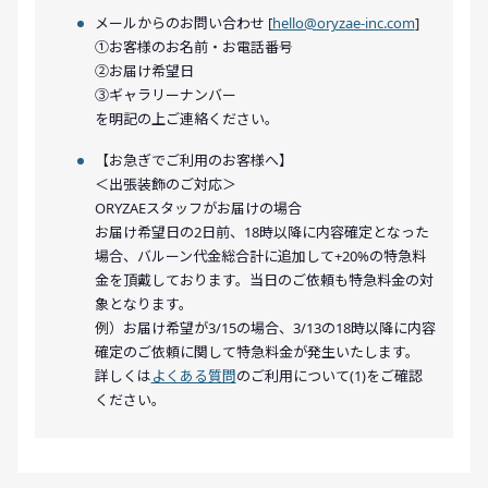
メールからのお問い合わせ [
hello@oryzae-inc.com
]
①お客様のお名前・お電話番号
②お届け希望日
③ギャラリーナンバー
を明記の上ご連絡ください。
【お急ぎでご利用のお客様へ】
＜出張装飾のご対応＞
ORYZAEスタッフがお届けの場合
お届け希望日の2日前、18時以降に内容確定となった
場合、バルーン代金総合計に追加して+20%の特急料
金を頂戴しております。当日のご依頼も特急料金の対
象となります。
例）お届け希望が3/15の場合、3/13の18時以降に内容
確定のご依頼に関して特急料金が発生いたします。
詳しくは
よくある質問
のご利用について(1)をご確認
ください。