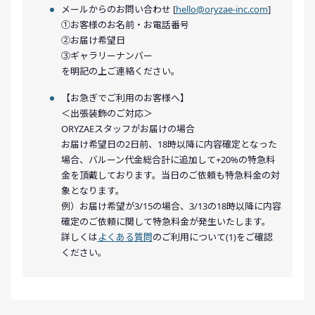
メールからのお問い合わせ [
hello@oryzae-inc.com
]
①お客様のお名前・お電話番号
②お届け希望日
③ギャラリーナンバー
を明記の上ご連絡ください。
【お急ぎでご利用のお客様へ】
＜出張装飾のご対応＞
ORYZAEスタッフがお届けの場合
お届け希望日の2日前、18時以降に内容確定となった
場合、バルーン代金総合計に追加して+20%の特急料
金を頂戴しております。当日のご依頼も特急料金の対
象となります。
例）お届け希望が3/15の場合、3/13の18時以降に内容
確定のご依頼に関して特急料金が発生いたします。
詳しくは
よくある質問
のご利用について(1)をご確認
ください。