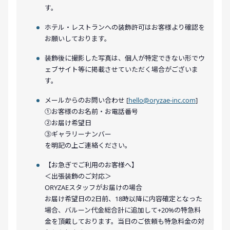
す。
ホテル・レストランへの装飾許可はお客様より確認を
お願いしております。
装飾後に撮影した写真は、個人が特定できない形でウ
ェブサイト等に掲載させていただく場合がございま
す。
メールからのお問い合わせ [
hello@oryzae-inc.com
]
①お客様のお名前・お電話番号
②お届け希望日
③ギャラリーナンバー
を明記の上ご連絡ください。
【お急ぎでご利用のお客様へ】
＜出張装飾のご対応＞
ORYZAEスタッフがお届けの場合
お届け希望日の2日前、18時以降に内容確定となった
場合、バルーン代金総合計に追加して+20%の特急料
金を頂戴しております。当日のご依頼も特急料金の対