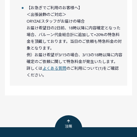
【お急ぎでご利用のお客様へ】
＜出張装飾のご対応＞
ORYZAEスタッフがお届けの場合
お届け希望日の2日前、18時以降に内容確定となった
場合、バルーン代金総合計に追加して+20%の特急料
金を頂戴しております。当日のご依頼も特急料金の対
象となります。
例）お届け希望が3/15の場合、3/13の18時以降に内容
確定のご依頼に関して特急料金が発生いたします。
詳しくは
よくある質問
のご利用について(1)をご確認
ください。
顶端