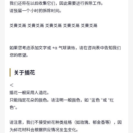
我们还将在以后收集它们，因此需要进行拆除工作。
请预留一个小时的拆除时间。
爻賷爻鬲 爻賷爻鬲 爻賷爻鬲 爻賷爻鬲 爻賷爻鬲
如果您考虑添加文字或 +α 气球装饰，请在咨询表中告知我们
您的愿望。
关于插花
＜
插花一般采用人造花。
只能指定花朵的颜色。请注明一般颜色，如 "蓝色 "或 "红
色"。
请注意，我们不接受鲜花种类规格（如玫瑰、郁金香等），因
为鲜花材料会根据供应情况发生变化。