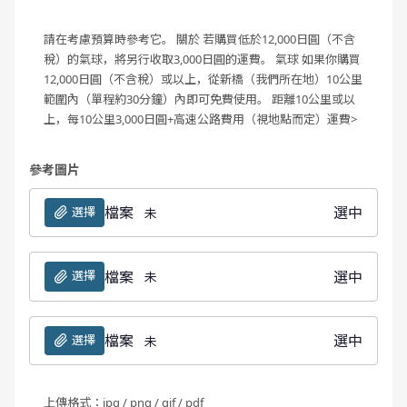
請在考慮預算時參考它。
關於
若購買低於12,000日圓（不含
稅）的氣球，將另行收取3,000日圓的運費。
氣球 如果你購買
12,000日圓（不含稅）或以上，從新橋（我們所在地）10公里
範圍內（單程約30分鐘）內即可免費使用。
距離10公里或以
上，每10公里3,000日圓+高速公路費用（視地點而定）運費>
參考圖片
檔案
選中
選擇
未
檔案
選中
選擇
未
檔案
選中
選擇
未
上傳格式：jpg / png / gif / pdf