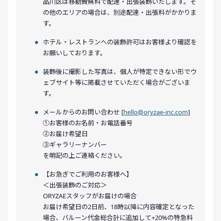
品川区は移動費無料で配達・出張装飾いたします。そ
の他のエリアの場合は、別途配達・出張料がかかりま
す。
ホテル・レストランへの装飾許可はお客様より確認を
お願いしております。
装飾後に撮影した写真は、個人が特定できない形でウ
ェブサイト等に掲載させていただく場合がございま
す。
メールからのお問い合わせ [
hello@oryzae-inc.com
]
①お客様のお名前・お電話番号
②お届け希望日
③ギャラリーナンバー
を明記の上ご連絡ください。
【お急ぎでご利用のお客様へ】
＜出張装飾のご対応＞
ORYZAEスタッフがお届けの場合
お届け希望日の2日前、18時以降に内容確定となった
場合、バルーン代金総合計に追加して+20%の特急料