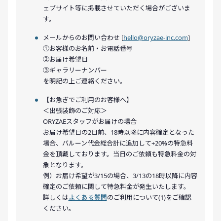
ェブサイト等に掲載させていただく場合がございま
す。
メールからのお問い合わせ [
hello@oryzae-inc.com
]
①お客様のお名前・お電話番号
②お届け希望日
③ギャラリーナンバー
を明記の上ご連絡ください。
【お急ぎでご利用のお客様へ】
＜出張装飾のご対応＞
ORYZAEスタッフがお届けの場合
お届け希望日の2日前、18時以降に内容確定となった
場合、バルーン代金総合計に追加して+20%の特急料
金を頂戴しております。当日のご依頼も特急料金の対
象となります。
例）お届け希望が3/15の場合、3/13の18時以降に内容
確定のご依頼に関して特急料金が発生いたします。
詳しくは
よくある質問
のご利用について(1)をご確認
ください。