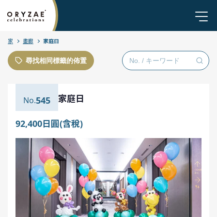
家
畫廊
家庭日
尋找相同標籤的佈置
家庭日
545
92,400日圓(含稅)