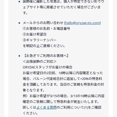
装飾後に撮影した写真は、個人が特定できない形でウ
ェブサイト等に掲載させていただく場合がございま
す。
メールからのお問い合わせ [
hello@oryzae-inc.com
]
①お客様のお名前・お電話番号
②お届け希望日
③ギャラリーナンバー
を明記の上ご連絡ください。
【お急ぎでご利用のお客様へ】
＜出張装飾のご対応＞
ORYZAEスタッフがお届けの場合
お届け希望日の2日前、18時以降に内容確定となった
場合、バルーン代金総合計に追加して+20%の特急料
金を頂戴しております。当日のご依頼も特急料金の対
象となります。
例）お届け希望が3/15の場合、3/13の18時以降に内容
確定のご依頼に関して特急料金が発生いたします。
詳しくは
よくある質問
のご利用について(1)をご確認
ください。