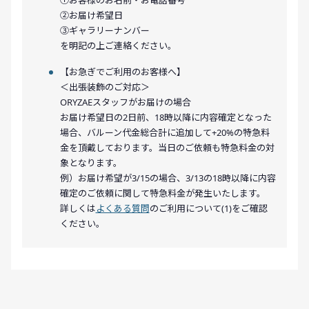
②お届け希望日
③ギャラリーナンバー
を明記の上ご連絡ください。
【お急ぎでご利用のお客様へ】
＜出張装飾のご対応＞
ORYZAEスタッフがお届けの場合
お届け希望日の2日前、18時以降に内容確定となった
場合、バルーン代金総合計に追加して+20%の特急料
金を頂戴しております。当日のご依頼も特急料金の対
象となります。
例）お届け希望が3/15の場合、3/13の18時以降に内容
確定のご依頼に関して特急料金が発生いたします。
詳しくは
よくある質問
のご利用について(1)をご確認
ください。