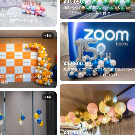
¥91,050
(税込)
横浜ベイホテル東急でのゴールド&グリーン
税込)
ーン法人パーティー飾り付け
10周年記念バルーン装飾 ローズ
ージと豪華アーチの演出
+1枚
¥42,600
(税込)
丸の内のオフィスビルでの15周年記念パー
)
バルーンアレンジメント飾り付け
設で開催した表彰式のオレンジ&
ン装飾
+1枚
¥41,600
)
(税込)