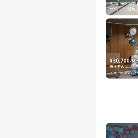
東京ポートシテ
のバルーン装飾
¥30,700
(税込
恵比寿のエント
ティール&シル