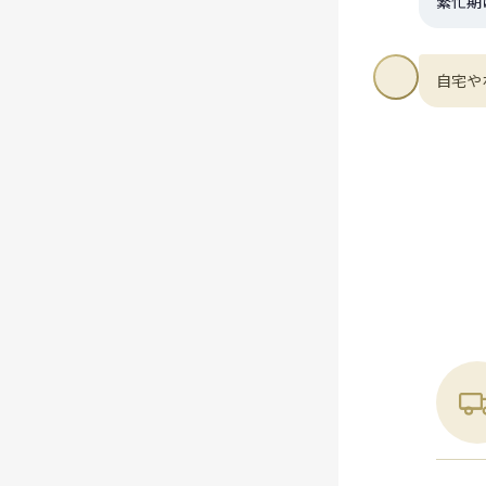
繁忙期
自宅や