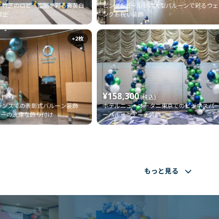
ィ竹芝のロビー空間を彩る青黄白
ピンク&ゴールドの大型バルーンで彩るウェ
演出
ングお祝い装飾
+2枚
¥158,300
)
(税込)
ランスでの表彰式バルーン装飾
ホテルニューオータニ東京でのビジネスパ
バーの洗練な飾り付け
ーバルーンアーチ装飾
もっと見る