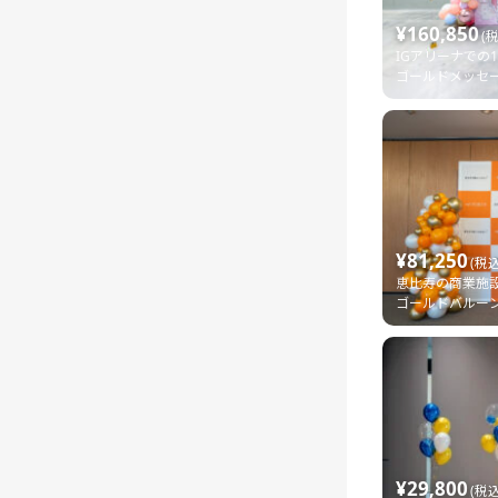
¥160,850
(
IGアリーナでの
ゴールドメッセ
¥81,250
(税込
恵比寿の商業施
ゴールドバルー
¥29,800
(税込