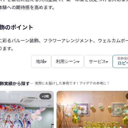
体験への期待感を高めます。
装飾のポイント
に彩るバルーン装飾、フラワーアレンジメント、ウェルカムボ
ります。
装飾場
地域
利用シーン
サービス
ロビ
飾実績から探す
実際にお届けした事例です！アイデアの参考に！
+2枚