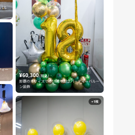
バル
ティー
¥60,300
(税込)
那覇のオフィスでの18周年記念パーティーバルー
ン装飾
+1枚