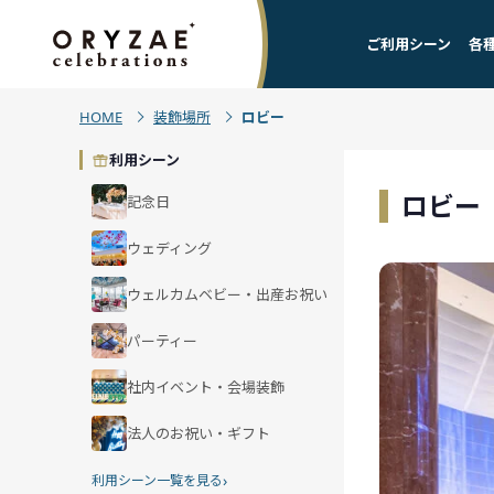
ご利用シーン
各
HOME
装飾場所
ロビー
利用シーン
ロビー
記念日
ウェディング
ウェルカムベビー・出産お祝い
パーティー
社内イベント・会場装飾
法人のお祝い・ギフト
›
利用シーン一覧を見る