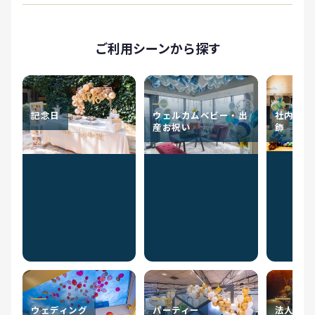
ご利用シーンから探す
記念日
ウェルカムベビー・出
社内イベ
産お祝い
飾
ウェディング
パーティー
法人のお