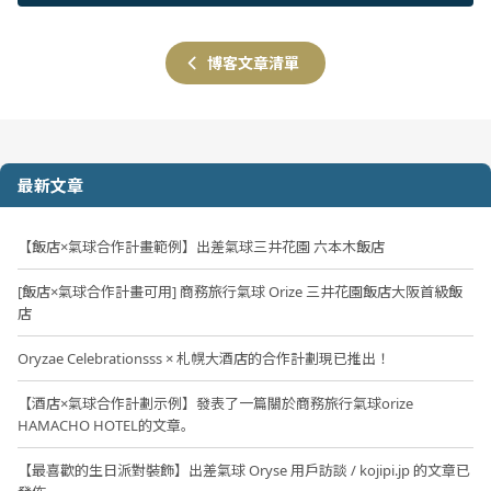
博客文章清單
最新文章
【飯店×氣球合作計畫範例】出差氣球三井花園 六本木飯店
[飯店×氣球合作計畫可用] 商務旅行氣球 Orize 三井花園飯店大阪首級飯
店
Oryzae Celebrationsss × 札幌大酒店的合作計劃現已推出！
【酒店×氣球合作計劃示例】發表了一篇關於商務旅行氣球orize
HAMACHO HOTEL的文章。
【最喜歡的生日派對裝飾】出差氣球 Oryse 用戶訪談 / kojipi.jp 的文章已