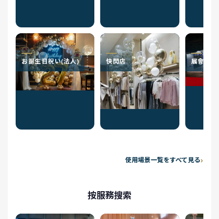
お誕生日祝い(法人)
快閃店
展會
使用場景一覧をすべて見る
按服務搜索