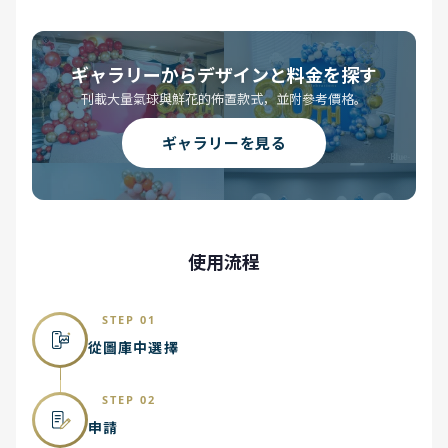
ギャラリーからデザインと料金を探す
刊載大量氣球與鮮花的佈置款式，並附參考價格。
ギャラリーを見る
使用流程
STEP 01
從圖庫中選擇
STEP 02
申請