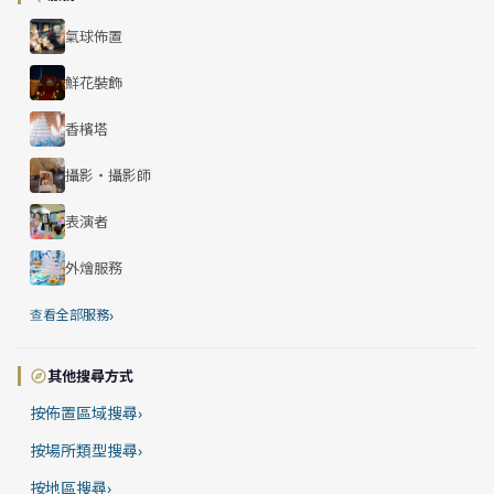
氣球佈置
鮮花裝飾
香檳塔
攝影・攝影師
表演者
外燴服務
›
查看全部服務
其他搜尋方式
按佈置區域搜尋
›
按場所類型搜尋
›
按地區搜尋
›