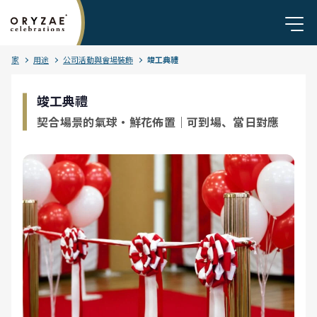
家
用途
公司活動與會場裝飾
竣工典禮
竣工典禮
契合場景的氣球・鮮花佈置｜可到場、當日對應