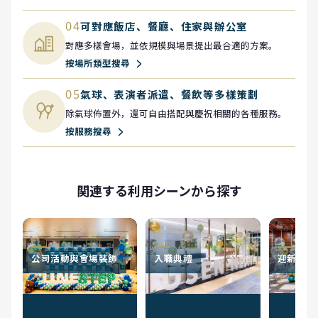
04
可對應飯店、餐廳、住家與辦公室
對應多樣會場，並依規模與場景提出最合適的方案。
按場所類型搜尋
05
氣球、表演者派遣、餐飲等多樣策劃
除氣球佈置外，還可自由搭配與慶祝相關的各種服務。
按服務搜尋
関連する利用シーンから探す
公司活動與會場裝飾
入職典禮
迎新送舊