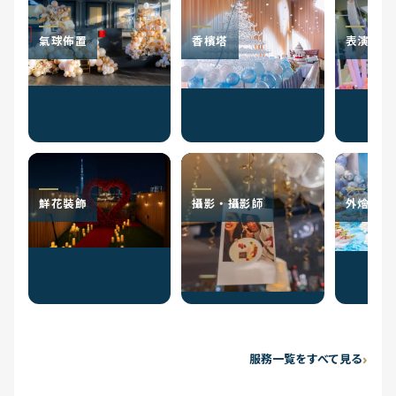
氣球佈置
香檳塔
表演者
鮮花裝飾
攝影・攝影師
外燴服務
服務一覧をすべて見る