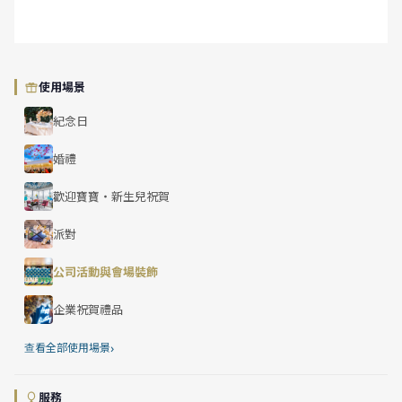
使用場景
紀念日
婚禮
歡迎寶寶・新生兒祝賀
派對
公司活動與會場裝飾
企業祝賀禮品
›
查看全部使用場景
服務