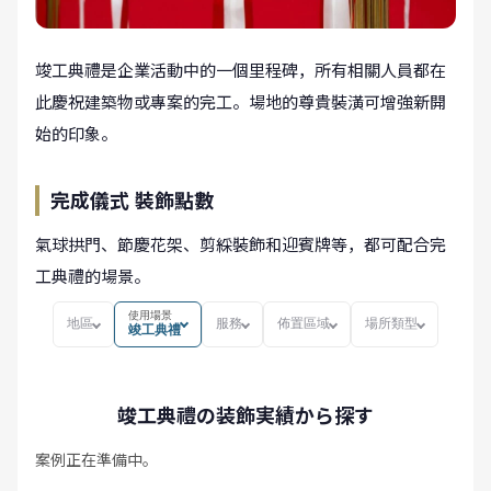
竣工典禮是企業活動中的一個里程碑，所有相關人員都在
此慶祝建築物或專案的完工。場地的尊貴裝潢可增強新開
始的印象。
完成儀式 裝飾點數
氣球拱門、節慶花架、剪綵裝飾和迎賓牌等，都可配合完
工典禮的場景。
使用場景
地區
服務
佈置區域
場所類型
竣工典禮
竣工典禮の装飾実績から探す
案例正在準備中。