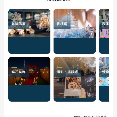
氣球佈置
香檳塔
表演者
鮮花裝飾
攝影・攝影師
外燴服務