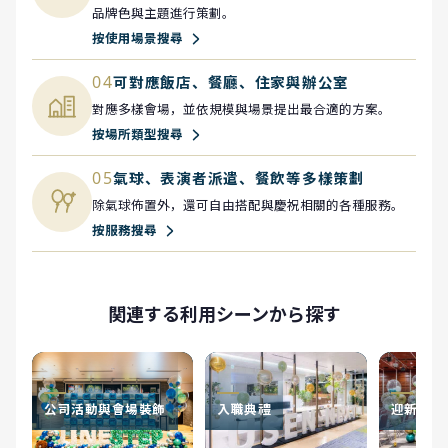
品牌色與主題進行策劃。
按使用場景搜尋
04
可對應飯店、餐廳、住家與辦公室
對應多樣會場，並依規模與場景提出最合適的方案。
按場所類型搜尋
05
氣球、表演者派遣、餐飲等多樣策劃
除氣球佈置外，還可自由搭配與慶祝相關的各種服務。
按服務搜尋
関連する利用シーンから探す
公司活動與會場裝飾
入職典禮
迎新送舊