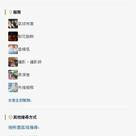
服務
氣球佈置
鮮花裝飾
香檳塔
攝影・攝影師
表演者
外燴服務
›
查看全部服務
其他搜尋方式
按佈置區域搜尋
›