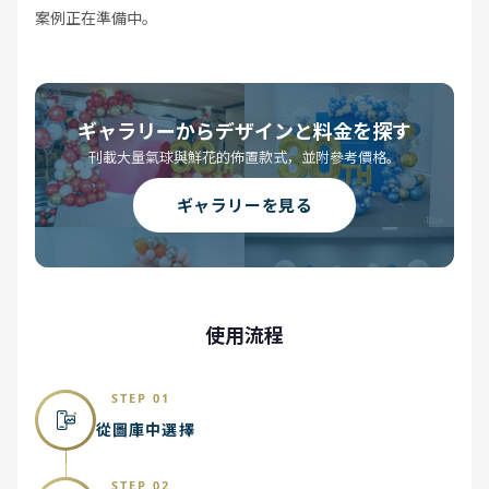
案例正在準備中。
ギャラリーからデザインと料金を探す
刊載大量氣球與鮮花的佈置款式，並附參考價格。
ギャラリーを見る
使用流程
STEP 01
從圖庫中選擇
STEP 02