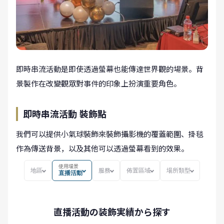
即時串流活動是即使透過螢幕也能傳達世界觀的場景。背
景製作在改變觀眾對事件的印象上扮演重要角色。
即時串流活動 裝飾點
我們可以提供小氣球裝飾來裝飾攝影機的覆蓋範圍、掛毯
作為傳送背景，以及其他可以透過螢幕看到的效果。
使用場景
地區
服務
佈置區域
場所類型
直播活動
直播活動の装飾実績から探す