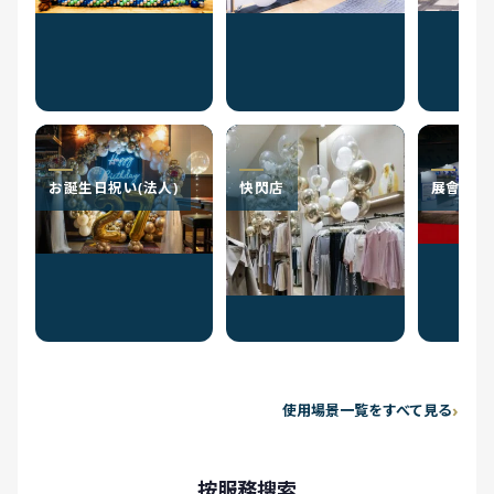
お誕生日祝い(法人)
快閃店
展會
使用場景一覧をすべて見る
按服務搜索