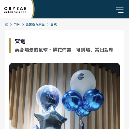
家
用途
企業祝賀禮品
賀電
賀電
契合場景的氣球・鮮花佈置｜可到場、當日對應