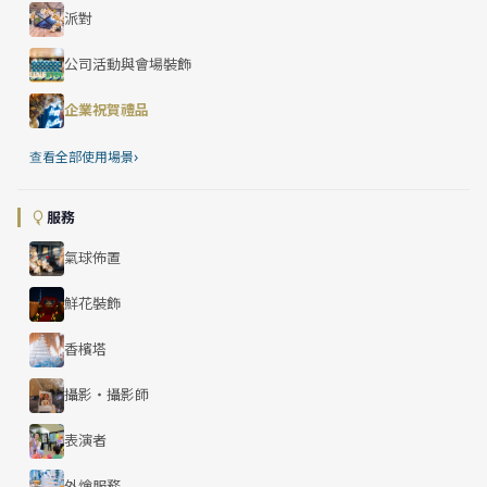
派對
公司活動與會場裝飾
企業祝賀禮品
›
查看全部使用場景
服務
氣球佈置
鮮花裝飾
香檳塔
攝影・攝影師
表演者
外燴服務