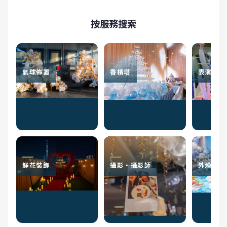
按服務搜索
氣球佈置
香檳塔
表演者
鮮花裝飾
攝影・攝影師
外燴服務