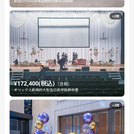
新宿DHNoA現場活動週年慶氣球裝飾
+2枚
¥172,400(税込)
（含稅）
オリックス劇場的大型生日氣球裝飾佈置
+2枚