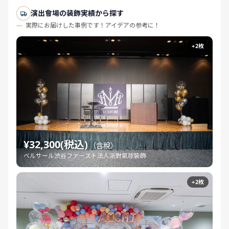
演出會場の装飾実績から探す
実際にお届けした事例です！アイデアの参考に！
+2枚
¥32,300(税込)
（含稅）
ベルサール渋谷ファースト法人派對氣球裝飾
+2枚