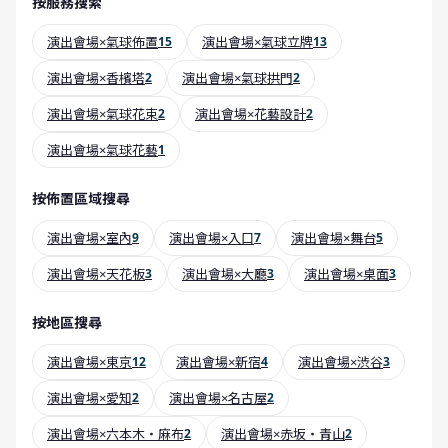
按服務搜索
演出會場×氣球佈置
15
演出會場×氣球立牌
13
演出會場×香檳塔
2
演出會場×氣球拱門
2
演出會場×氣球花束
2
演出會場×花藝設計
2
演出會場×氣球花藝
1
按佈置區域搜尋
演出會場×室內
9
演出會場×入口
7
演出會場×舞台
5
演出會場×天花板
3
演出會場×大廳
3
演出會場×桌面
3
按地區搜尋
演出會場×東京
12
演出會場×新宿
4
演出會場×渋谷
3
演出會場×愛知
2
演出會場×名古屋
2
演出會場×六本木・麻布
2
演出會場×赤坂・青山
2