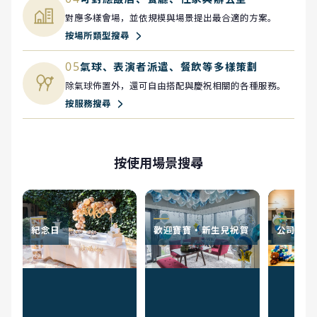
對應多樣會場，並依規模與場景提出最合適的方案。
按場所類型搜尋
05
氣球、表演者派遣、餐飲等多樣策劃
除氣球佈置外，還可自由搭配與慶祝相關的各種服務。
按服務搜尋
按使用場景搜尋
紀念日
歡迎寶寶・新生兒祝賀
公司活動