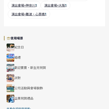
演出會場×神奈川
1
演出會場×大阪
1
演出會場×難波・心斎橋
1
使用場景
紀念日
婚禮
歡迎寶寶・新生兒祝賀
派對
公司活動與會場裝飾
企業祝賀禮品
›
查看全部使用場景