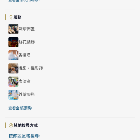
服務
氣球佈置
鮮花裝飾
香檳塔
攝影・攝影師
表演者
外燴服務
›
查看全部服務
其他搜尋方式
按佈置區域搜尋
›