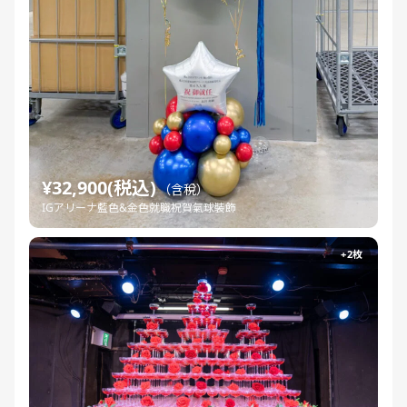
¥32,900(税込)
（含稅）
IGアリーナ藍色&金色就職祝賀氣球裝飾
+2枚