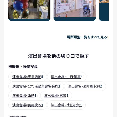
場所類型一覧をすべて見る
演出會場を他の切り口で探す
按慶祝・場景搜尋
演出會場×應援活動
5
演出會場×生日·驚喜
4
演出會場×公司活動與會場裝飾
3
演出會場×週年慶祝賀
2
演出會場×婚禮
1
演出會場×求婚
1
演出會場×長壽慶祝
1
演出會場×就任祝賀
1