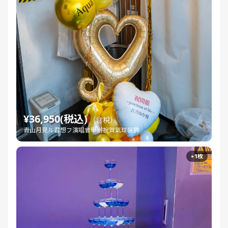
¥36,950(税込)
（含稅）
青山月見ル君想フ演唱會舉辦祝賀氣球裝飾
+1枚