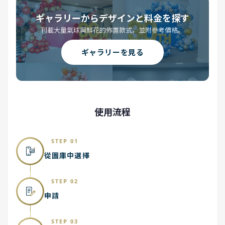
ギャラリーからデザインと料金を探す
刊載大量氣球與鮮花的佈置款式，並附參考價格。
ギャラリーを見る
使用流程
STEP 01
從圖庫中選擇
STEP 02
申請
STEP 03