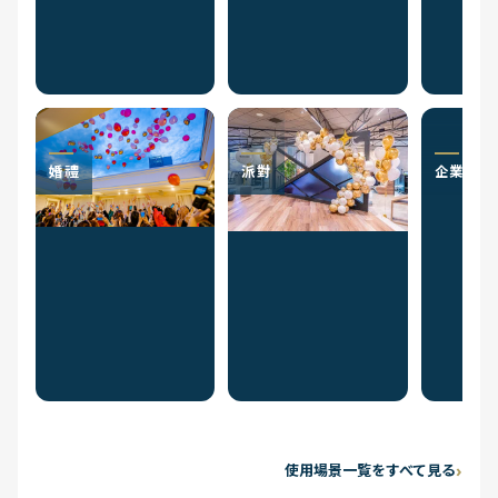
婚禮
派對
企業祝賀
使用場景一覧をすべて見る