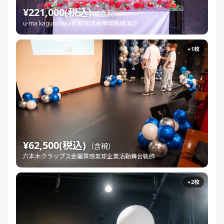
¥221,000(税込)
（含稅）
u-ma kagurazaka的紅玫瑰香檳塔婚禮演出
+1枚
¥62,500(税込)
（含稅）
六本木クラップス金屬質感氣球企業活動舞台裝飾
+2枚