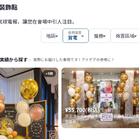
 裝飾點
氣球電報，讓您在會場中引人注目。
使用場景
地區
服務
佈置區域
賀電
実績から探す
実際にお届けした事例です！アイデアの参考に！
+5枚
¥55,700(税込)
（含稅）
京王プラザホテル本館公認會計師考試合格
球裝飾