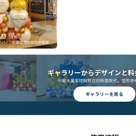
込)
（含稅）
クパイン那覇婚禮祝賀氣球電報
ギャラリーからデザインと料
刊載大量氣球與鮮花的佈置款式，並附參
ギャラリーを見る