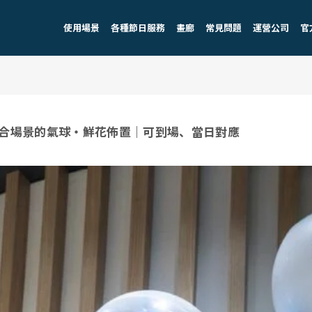
使用場景
各種節日服務
畫廊
常見問題
運營公司
官
合場景的氣球・鮮花佈置｜可到場、當日對應