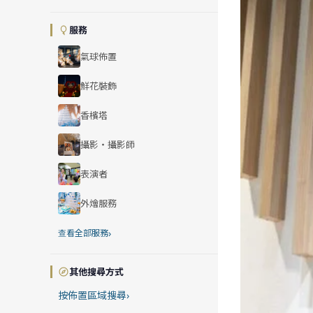
服務
氣球佈置
鮮花裝飾
香檳塔
攝影・攝影師
表演者
外燴服務
›
查看全部服務
其他搜尋方式
按佈置區域搜尋
›