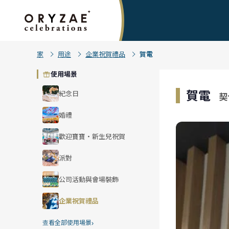
家
用途
企業祝賀禮品
賀電
使用場景
賀電
紀念日
契
婚禮
歡迎寶寶・新生兒祝賀
派對
公司活動與會場裝飾
企業祝賀禮品
›
查看全部使用場景